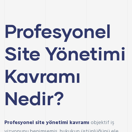
Profesyonel
Site Yönetimi
Kavramı
Nedir?
Profesyonel site yönetimi kavramı
objektif iş
vizyonunu benimsemiş, hukukun üstünlüğünü ele