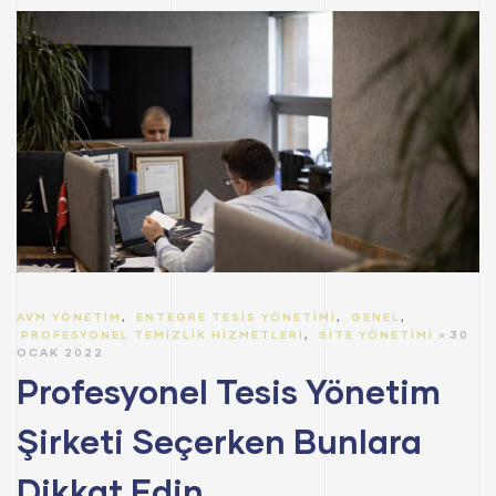
AVM YÖNETIM
,
ENTEGRE TESIS YÖNETIMI
,
GENEL
,
PROFESYONEL TEMIZLIK HIZMETLERI
,
SITE YÖNETIMI
30
OCAK 2022
Profesyonel Tesis Yönetim
Şirketi Seçerken Bunlara
Dikkat Edin