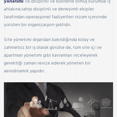
yönetimi
ile disiplinli ve koordine olmuş kurumsal iş
ahlakına sahip disiplinli ve deneyimli ekipler
tarafından operasyonel faaliyetleri nizam içersinde
yürüten bir organizasyon şeklidir.
Site yönetimi dışarıdan bakıldığında kolay ve
zahmetsiz bir iş olarak görülse de, tüm site içi ve
apartman yönetimi gibi kavramları inceleyerek
gerektiği zaman revize ederek yöneten bir
aerodinamik yapıdır.