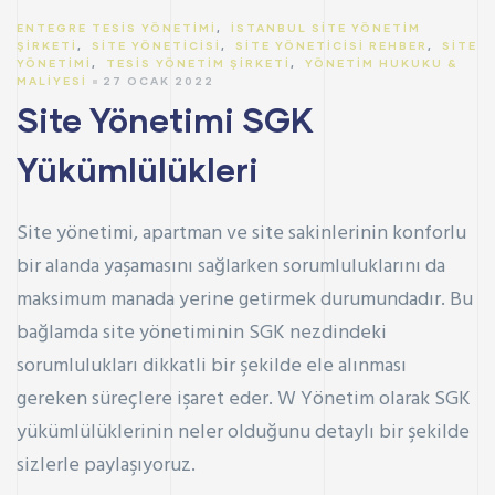
ENTEGRE TESIS YÖNETIMI
,
İSTANBUL SITE YÖNETIM
ŞIRKETI
,
SITE YÖNETICISI
,
SITE YÖNETICISI REHBER
,
SITE
YÖNETIMI
,
TESIS YÖNETIM ŞIRKETI
,
YÖNETIM HUKUKU &
MALIYESI
27 OCAK 2022
Site Yönetimi SGK
Yükümlülükleri
Site yönetimi, apartman ve site sakinlerinin konforlu
bir alanda yaşamasını sağlarken sorumluluklarını da
maksimum manada yerine getirmek durumundadır. Bu
bağlamda site yönetiminin SGK nezdindeki
sorumlulukları dikkatli bir şekilde ele alınması
gereken süreçlere işaret eder. W Yönetim olarak SGK
yükümlülüklerinin neler olduğunu detaylı bir şekilde
sizlerle paylaşıyoruz.