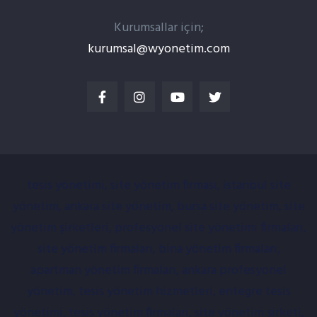
Kurumsallar için;
kurumsal@wyonetim.com
tesis yönetimi, site yönetim firması, istanbul site
yönetim, ankara site yönetim, bursa site yönetim, site
yönetim şirketleri, profesyonel site yönetimi firmaları,
site yönetim firmaları, bina yönetim firmaları,
apartman yönetim firmaları, ankara profesyonel
yönetim, tesis yönetim hizmetleri, entegre tesis
yönetimi, tesis yönetim firmaları, site yönetim şirketi,