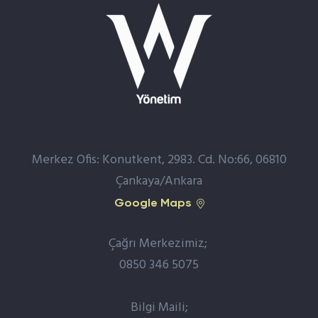
Merkez Ofis: Konutkent, 2983. Cd. No:66, 06810
Çankaya/Ankara
Google Maps
Çağrı Merkezimiz;
0850 346 5075
Bilgi Maili;