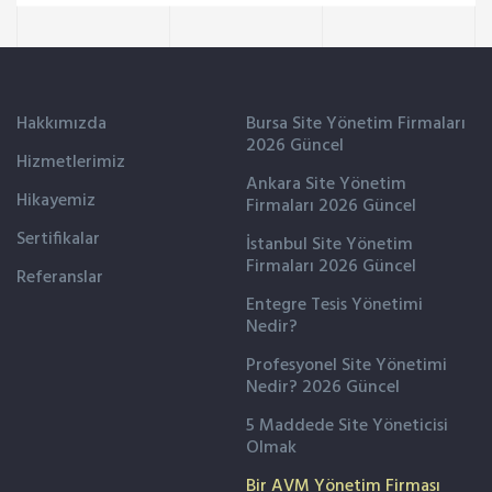
Hakkımızda
Bursa Site Yönetim Firmaları
2026 Güncel
Hizmetlerimiz
Ankara Site Yönetim
Hikayemiz
Firmaları 2026 Güncel
Sertifikalar
İstanbul Site Yönetim
Firmaları 2026 Güncel
Referanslar
Entegre Tesis Yönetimi
Nedir?
Profesyonel Site Yönetimi
Nedir? 2026 Güncel
5 Maddede Site Yöneticisi
Olmak
Bir AVM Yönetim Firması