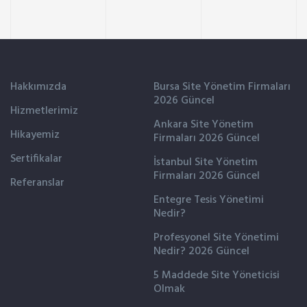
Hakkımızda
Bursa Site Yönetim Firmaları
2026 Güncel
Hizmetlerimiz
Ankara Site Yönetim
Hikayemiz
Firmaları 2026 Güncel
Sertifikalar
İstanbul Site Yönetim
Firmaları 2026 Güncel
Referanslar
Entegre Tesis Yönetimi
Nedir?
Profesyonel Site Yönetimi
Nedir? 2026 Güncel
5 Maddede Site Yöneticisi
Olmak