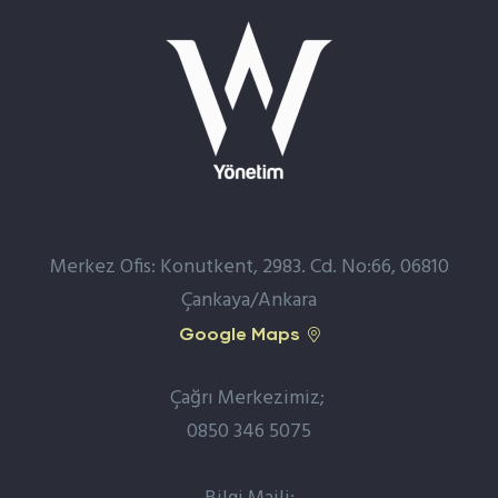
Merkez Ofis: Konutkent, 2983. Cd. No:66, 06810
Çankaya/Ankara
Google Maps
Çağrı Merkezimiz;
0850 346 5075