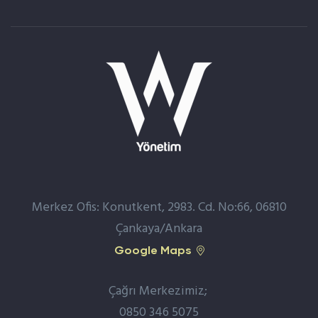
Merkez Ofis: Konutkent, 2983. Cd. No:66, 06810
Çankaya/Ankara
Google Maps
Çağrı Merkezimiz;
0850 346 5075