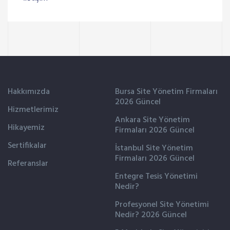
Hakkımızda
Bursa Site Yönetim Firmaları
2026 Güncel
Hizmetlerimiz
Ankara Site Yönetim
Hikayemiz
Firmaları 2026 Güncel
Sertifikalar
İstanbul Site Yönetim
Firmaları 2026 Güncel
Referanslar
Entegre Tesis Yönetimi
Nedir?
Profesyonel Site Yönetimi
Nedir? 2026 Güncel