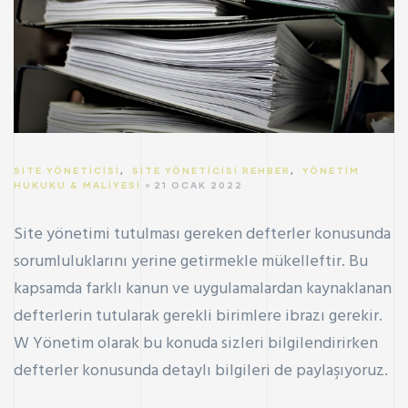
SITE YÖNETICISI
,
SITE YÖNETICISI REHBER
,
YÖNETIM
HUKUKU & MALIYESI
21 OCAK 2022
Site yönetimi tutulması gereken defterler konusunda
sorumluluklarını yerine getirmekle mükelleftir. Bu
kapsamda farklı kanun ve uygulamalardan kaynaklanan
defterlerin tutularak gerekli birimlere ibrazı gerekir.
W Yönetim
olarak bu konuda sizleri bilgilendirirken
defterler konusunda detaylı bilgileri de paylaşıyoruz.