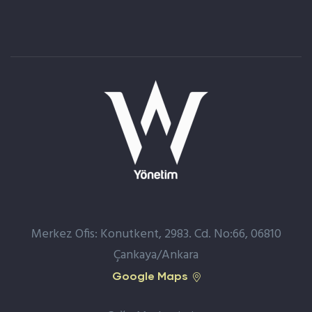
Merkez Ofis: Konutkent, 2983. Cd. No:66, 06810
Çankaya/Ankara
Google Maps