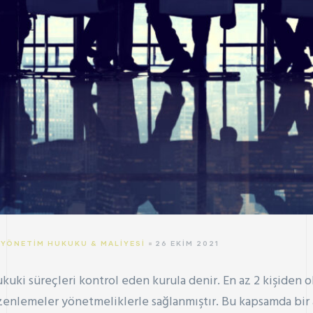
,
YÖNETIM HUKUKU & MALIYESI
26 EKIM 2021
hukuki süreçleri kontrol eden kurula denir. En az 2 kişiden o
zenlemeler yönetmeliklerle sağlanmıştır. Bu kapsamda bir 