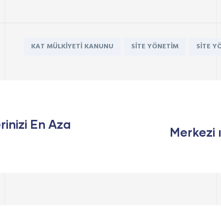
Tags:
KAT MÜLKIYETI KANUNU
SITE YÖNETIM
SITE Y
rinizi En Aza
Merkezi 