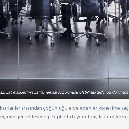
azı kat maliklerinin katılamaması söz konusu olabilmektedir. Bu durumda s
ya katılanlar arasından çoğunluğu elde edenler yönetime seç
Seçimin gerçekleşeceği toplantıda yönetimi, kat malikleri a