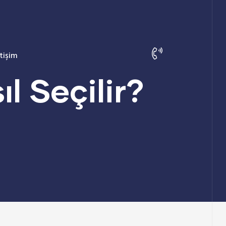
etişim
l Seçilir?