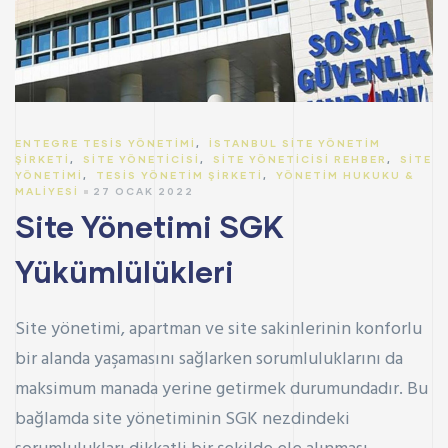
ENTEGRE TESIS YÖNETIMI
,
İSTANBUL SITE YÖNETIM
ŞIRKETI
,
SITE YÖNETICISI
,
SITE YÖNETICISI REHBER
,
SITE
YÖNETIMI
,
TESIS YÖNETIM ŞIRKETI
,
YÖNETIM HUKUKU &
MALIYESI
27 OCAK 2022
Site Yönetimi SGK
Yükümlülükleri
Site yönetimi, apartman ve site sakinlerinin konforlu
bir alanda yaşamasını sağlarken sorumluluklarını da
maksimum manada yerine getirmek durumundadır. Bu
bağlamda site yönetiminin SGK nezdindeki