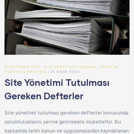
SITE YÖNETICISI
,
SITE YÖNETICISI REHBER
,
YÖNETIM
HUKUKU & MALIYESI
21 OCAK 2022
Site Yönetimi Tutulması
Gereken Defterler
Site yönetimi tutulması gereken defterler konusunda
sorumluluklarını yerine getirmekle mükelleftir. Bu
kapsamda farklı kanun ve uygulamalardan kaynaklanan