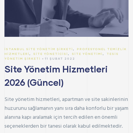
İSTANBUL SITE YÖNETIM ŞIRKETI
,
PROFESYONEL TEMIZLIK
HIZMETLERI
,
SITE YÖNETICISI
,
SITE YÖNETIMI
,
TESIS
YÖNETIM ŞIRKETI
11 ŞUBAT 2022
Site Yönetim Hizmetleri
2026 (Güncel)
Site yönetim hizmetleri, apartman ve site sakinlerinin
huzurunu sağlamanın yanı sıra daha konforlu bir yaşam
alanına kapı aralamak için tercih edilen en önemli
seçeneklerden bir tanesi olarak kabul edilmektedir.