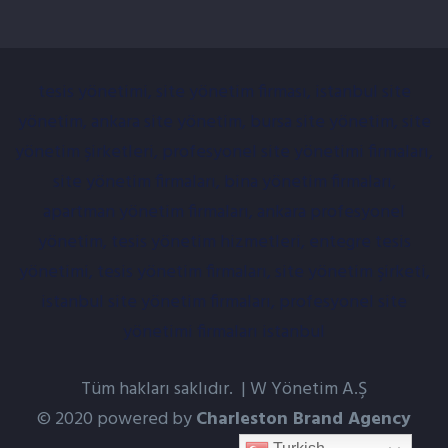
tesis yönetimi, site yönetim firması, istanbul site
yönetim, ankara site yönetim, bursa site yönetim, site
yönetim şirketleri, profesyonel site yönetimi firmaları,
site yönetim firmaları, bina yönetim firmaları,
apartman yönetim firmaları, ankara profesyonel
yönetim, tesis yönetim hizmetleri, entegre tesis
yönetimi, tesis yönetim firmaları, site yönetim şirketi,
istanbul site yönetim firmaları, profesyonel site
yönetimi firmaları istanbul
Tüm hakları saklıdır. | W Yönetim A.Ş
© 2020 powered by
Charleston Brand Agency