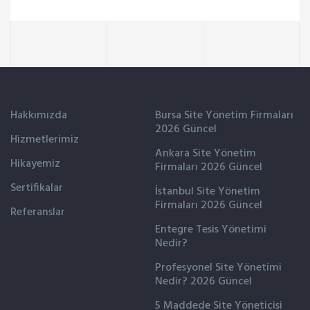
Hakkımızda
Bursa Site Yönetim Firmaları
2026 Güncel
Hizmetlerimiz
Ankara Site Yönetim
Hikayemiz
Firmaları 2026 Güncel
Sertifikalar
İstanbul Site Yönetim
Firmaları 2026 Güncel
Referanslar
Entegre Tesis Yönetimi
Nedir?
Profesyonel Site Yönetimi
Nedir? 2026 Güncel
5 Maddede Site Yöneticisi