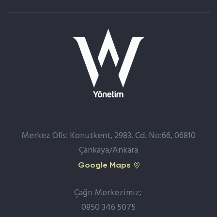
Merkez Ofis: Konutkent, 2983. Cd. No:66, 06810
Çankaya/Ankara
Google Maps
Çağrı Merkezimiz;
0850 346 5075