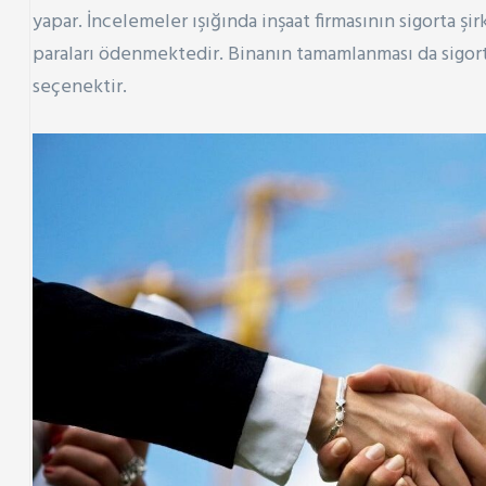
yapar. İncelemeler ışığında inşaat firmasının sigorta ş
paraları ödenmektedir. Binanın tamamlanması da sigorta
seçenektir.