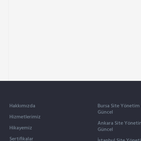
Hakkımızda
Bursa Site Yönetim
Güncel
Hizmetlerimiz
Ankara Site Yöneti
Hikayemiz
Güncel
Sertifikalar
İstanbul Site Yönet