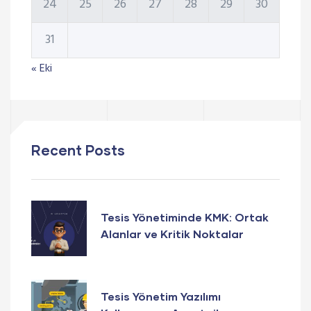
24
25
26
27
28
29
30
31
« Eki
Recent Posts
Tesis Yönetiminde KMK: Ortak
Alanlar ve Kritik Noktalar
Tesis Yönetim Yazılımı