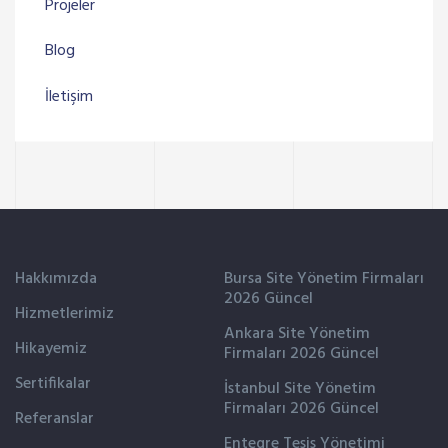
Projeler
Blog
İletişim
Hakkımızda
Bursa Site Yönetim Firmaları
2026 Güncel
Hizmetlerimiz
Ankara Site Yönetim
Hikayemiz
Firmaları 2026 Güncel
Sertifikalar
İstanbul Site Yönetim
Firmaları 2026 Güncel
Referanslar
Entegre Tesis Yönetimi