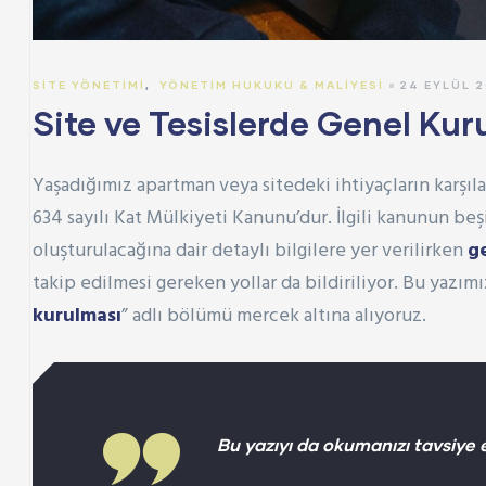
SITE YÖNETIMI
,
YÖNETIM HUKUKU & MALIYESI
24 EYLÜL 2
Site ve Tesislerde Genel Kurul
Yaşadığımız apartman veya sitedeki ihtiyaçların karşı
634 sayılı Kat Mülkiyeti Kanunu
’dur. İlgili kanunun b
oluşturulacağına dair detaylı bilgilere yer verilirken
g
takip edilmesi gereken yollar da bildiriliyor. Bu yazı
kurulması
” adlı bölümü mercek altına alıyoruz.
Bu yazıyı da okumanızı tavsiye e