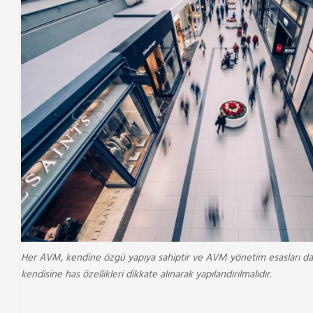
Her AVM, kendine özgü yapıya sahiptir ve AVM yönetim esasları da 
kendisine has özellikleri dikkate alınarak yapılandırılmalıdır.