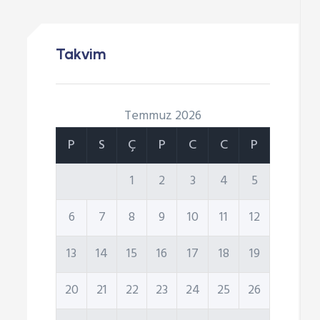
Takvim
Temmuz 2026
P
S
Ç
P
C
C
P
1
2
3
4
5
6
7
8
9
10
11
12
13
14
15
16
17
18
19
20
21
22
23
24
25
26