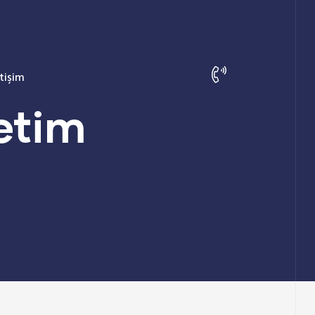
etişim
etim