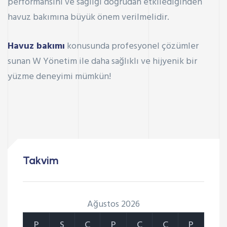
performansını ve sağlığı doğrudan etkilediğinden
havuz bakımına büyük önem verilmelidir.
Havuz bakımı
konusunda profesyonel çözümler
sunan W Yönetim ile daha sağlıklı ve hijyenik bir
yüzme deneyimi mümkün!
Takvim
Ağustos 2026
P
S
Ç
P
C
C
P