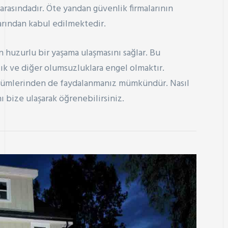
arasındadır. Öte yandan güvenlik firmalarının
rından kabul edilmektedir.
in huzurlu bir yaşama ulaşmasını sağlar. Bu
k ve diğer olumsuzluklara engel olmaktır.
zümlerinden de faydalanmanız mümkündür. Nasıl
nı
bize ulaşarak
öğrenebilirsiniz.