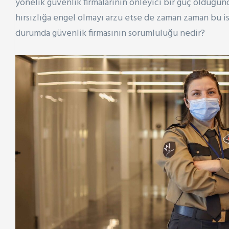
yönelik güvenlik firmalarının önleyici bir güç olduğu
hırsızlığa engel olmayı arzu etse de zaman zaman bu i
durumda güvenlik firmasının sorumluluğu nedir?