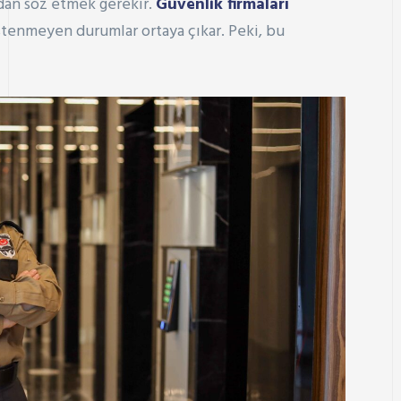
ndan söz etmek gerekir.
Güvenlik firmaları
stenmeyen durumlar ortaya çıkar. Peki, bu