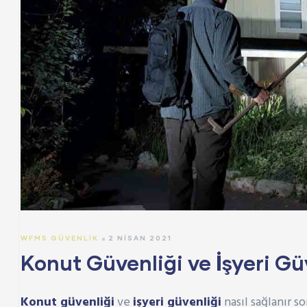
WFMS GÜVENLIK
2 NISAN 2021
Konut Güvenliği ve İşyeri Gü
Konut güvenliği
ve
işyeri güvenliği
nasıl sağlanır 