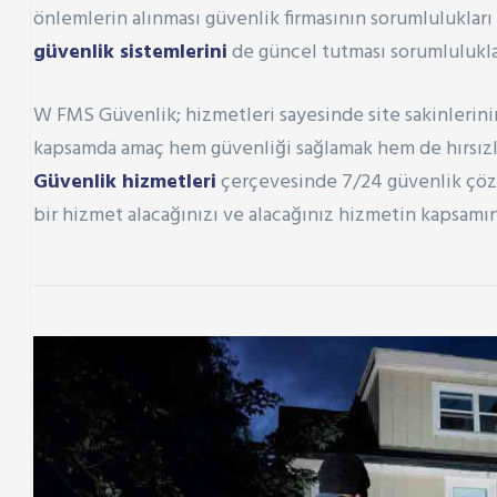
önlemlerin alınması güvenlik firmasının sorumlulukları 
güvenlik sistemlerini
de güncel tutması sorumlulukla
W FMS Güvenlik
; hizmetleri sayesinde site sakinlerin
kapsamda amaç hem güvenliği sağlamak hem de hırsızlı
Güvenlik hizmetleri
çerçevesinde 7/24 güvenlik çö
bir hizmet alacağınızı ve alacağınız hizmetin kapsamı