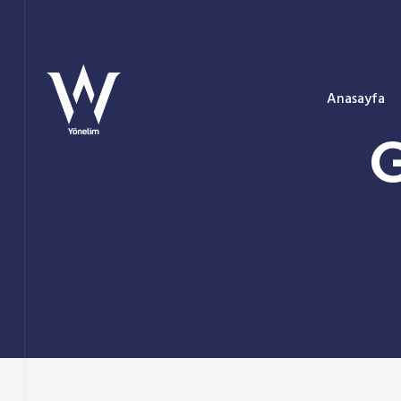
Anasayfa
G