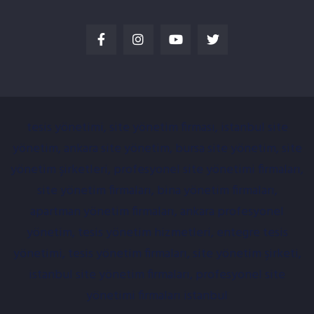
tesis yönetimi, site yönetim firması, istanbul site
yönetim, ankara site yönetim, bursa site yönetim, site
yönetim şirketleri, profesyonel site yönetimi firmaları,
site yönetim firmaları, bina yönetim firmaları,
apartman yönetim firmaları, ankara profesyonel
yönetim, tesis yönetim hizmetleri, entegre tesis
yönetimi, tesis yönetim firmaları, site yönetim şirketi,
istanbul site yönetim firmaları, profesyonel site
yönetimi firmaları istanbul