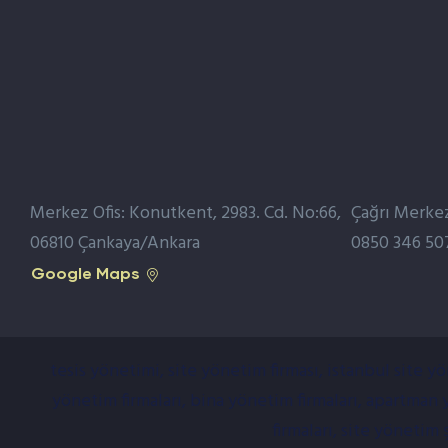
Merkez Ofis: Konutkent, 2983. Cd. No:66,
Çağrı Merke
06810 Çankaya/Ankara
0850 346 50
Google Maps
tesis yönetimi, site yönetim firması, istanbul site y
yönetim firmaları, bina yönetim firmaları, apartman
firmaları, site yönetim 