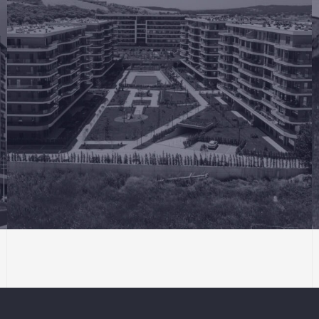
KONUT
PROJE
Panula Balat Bursa