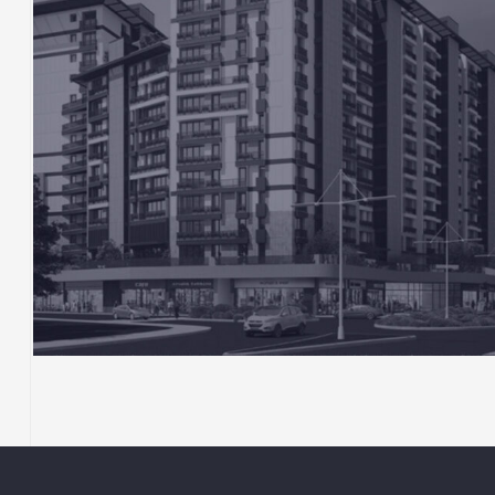
KONUT
Yeni Nesil Sitesi Eyüp