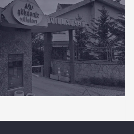
KONUT
Yeni Gökdeniz Vilları