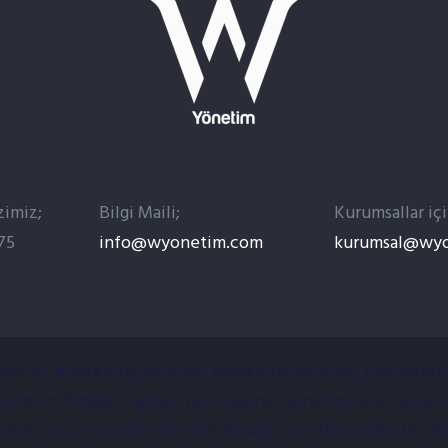
zimiz;
Bilgi Maili;
Kurumsallar içi
75
info@wyonetim.com
kurumsal@wy
önetim, ankara site yönetim, bursa site yönetim, site yönetim
 yönetim firmaları, ankara profesyonel yönetim, tesis yönet
şirketi, istanbul site yönetim firmaları, profesyonel site yö