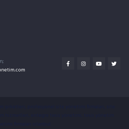
n;
onetim.com
 şirketleri, profesyonel site yönetimi firmaları, site
im hizmetleri, entegre tesis yönetimi, tesis yönetim
netimi firmaları istanbul